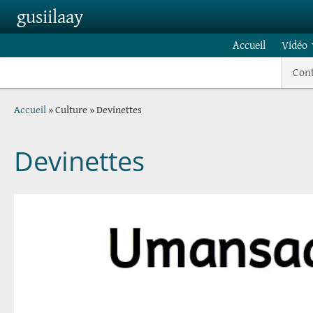
Skip to main content
gusiilaay
Accueil
Vidéo
Con
Breadcrumb
Accueil
Culture
Devinettes
Devinettes